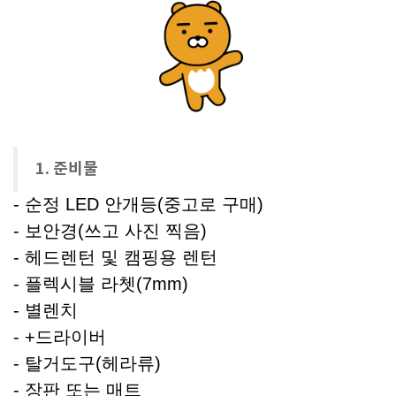
1. 준비물
- 순정 LED 안개등(중고로 구매)
- 보안경(쓰고 사진 찍음)
- 헤드렌턴 및 캠핑용 렌턴
- 플렉시블 라쳇(7mm)
- 별렌치
- +드라이버
- 탈거도구(헤라류)
- 장판 또는 매트