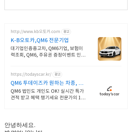
http://www.kb오토카.com
광고
K-B오토카,QM6 전문기업
대기업인증중고차, QM6기업, 보험이
력조회, QM6, 주유권 증정이벤트 인증
중고차 7만대이상! 찾아가는 홈서비
스! 낮은 할부이자율, 24시간실매물전
산연동
https://todayscar.kr/
광고
QM6 투데이즈카 원하는 차종, 원
하는 조건
QM6 법인도 개인도 OK! 실시간 특가
견적 받고 혜택 챙기세요 전문가의 1:1
맞춤 컨설팅으로 합리적으로 장기렌
트/리스를 이용해 보세요!
안녕하세요.